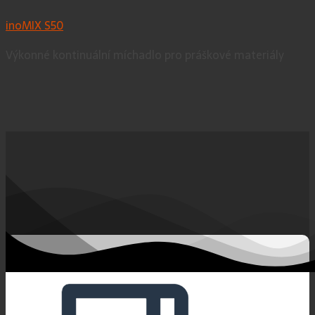
inoMIX S50
Výkonné kontinuální míchadlo pro práškové materiály