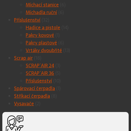
Míchací stanice
(6)
Míchadla ruční
(6)
Příslušenství
(32)
Hadice a pistole
(14)
Pakry kovové
(1)
Pakry plastové
(6)
Vrtáky dvoubřité
(13)
Scrap air
(18)
SCRAP´AIR 24
(3)
SCRAP´AIR 36
(5)
Příslušenství
(10)
Spárovací čerpadla
(1)
Stříkací čerpadla
(8)
Vysavače
(2)