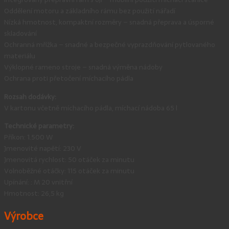
Oddělení motoru a základního rámu bez použití nářadí
Nízká hmotnost, kompaktní rozměry – snadná přeprava a úsporné
skladování
Ochranná mřížka – snadné a bezpečné vyprazdňování pytlovaného
materiálu
Výklopné rameno stroje – snadná výměna nádoby
Ochrana proti přetočení míchacího pádla
Rozsah dodávky:
V kartonu včetně míchacího pádla, míchací nádoba 65 l
Technické parametry:
Příkon: 1.500 W
Jmenovité napětí: 230 V
Jmenovitá rychlost: 50 otáček za minutu
Volnoběžné otáčky: 115 otáček za minutu
Upínání: : M 20 vnitřní
Hmotnost: 26,5 kg
Výrobce