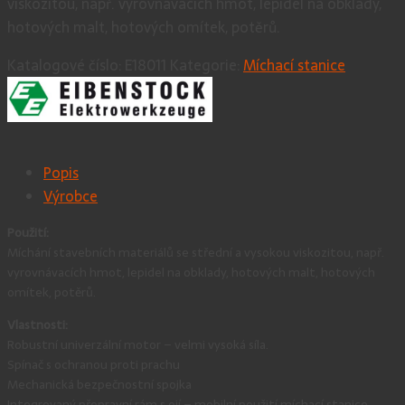
viskozitou, např. vyrovnávacích hmot, lepidel na obklady,
hotových malt, hotových omítek, potěrů.
Katalogové číslo:
E18011
Kategorie:
Míchací stanice
Popis
Výrobce
Použití:
Míchání stavebních materiálů se střední a vysokou viskozitou, např.
vyrovnávacích hmot, lepidel na obklady, hotových malt, hotových
omítek, potěrů.
Vlastnosti:
Robustní univerzální motor – velmi vysoká síla.
Spínač s ochranou proti prachu
Mechanická bezpečnostní spojka
Integrovaný přepravní rám s ojí – mobilní použití míchací stanice