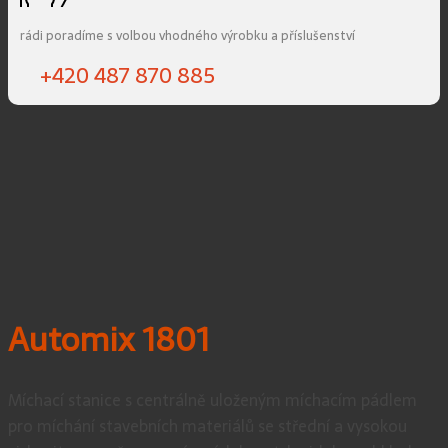
rádi poradíme s volbou vhodného výrobku a příslušenství
+420 487 870 885
Automix 1801
Míchací stanice s centrálně uloženým míchacím pádlem
pro míchání stavebních materiálů se střední a vysokou