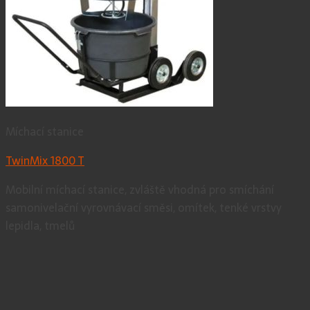
Míchací stanice
TwinMix 1800 T
Mobilní míchací stanice, zvláště vhodná pro smíchání
samonivelační vyrovnávací směsi, omítek, tenké vrstvy
lepidla, tmelů