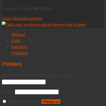
Copyright 2026 ©
ERGAT s.r.o.
Úvod
Obchod
Kontakty
Obchod
Košík
Kontakty
Přihlášení
Přihlášení
Uživatelské jméno nebo e-mailová adresa
*
Heslo
*
Zapamatujte si mě
Přihlásit se