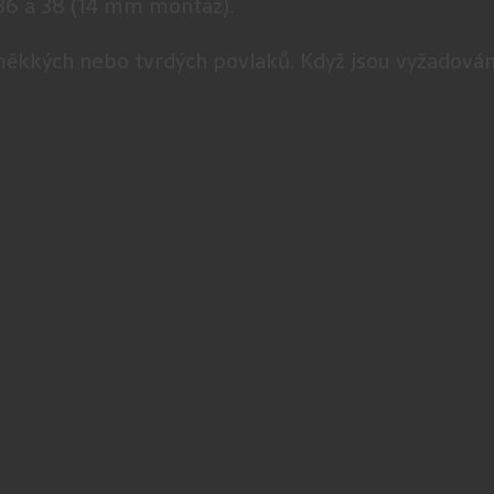
 36 a 38 (14 mm montáž).
měkkých nebo tvrdých povlaků. Když jsou vyžadovány