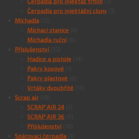
Čerpadla pro injektáž trhlin
(3)
Čerpadla pro injektážní clony
(3)
Míchadla
(12)
Míchací stanice
(6)
Míchadla ruční
(6)
Příslušenství
(32)
Hadice a pistole
(14)
Pakry kovové
(1)
Pakry plastové
(6)
Vrtáky dvoubřité
(13)
Scrap air
(18)
SCRAP´AIR 24
(3)
SCRAP´AIR 36
(5)
Příslušenství
(10)
Spárovací čerpadla
(1)