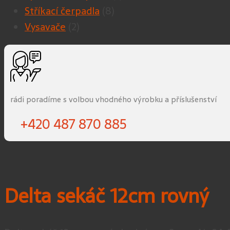
Stříkací čerpadla
(8)
Vysavače
(2)
rádi poradíme s volbou vhodného výrobku a příslušenství
+420 487 870 885
Delta sekáč 12cm rovný