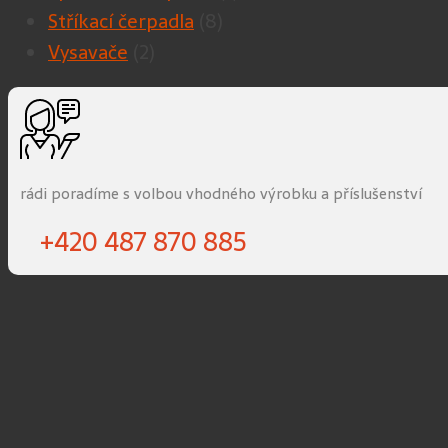
Stříkací čerpadla
(8)
Vysavače
(2)
rádi poradíme s volbou vhodného výrobku a příslušenství
+420 487 870 885