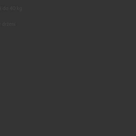
í do 40 kg
 držení