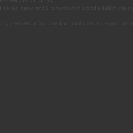
m s velkou kroutící silou
 míchání barev, tmelů, cementových lepidel a dalších v balen
hrany před ulétajícími částečkami okolo mísiče a ergonomické