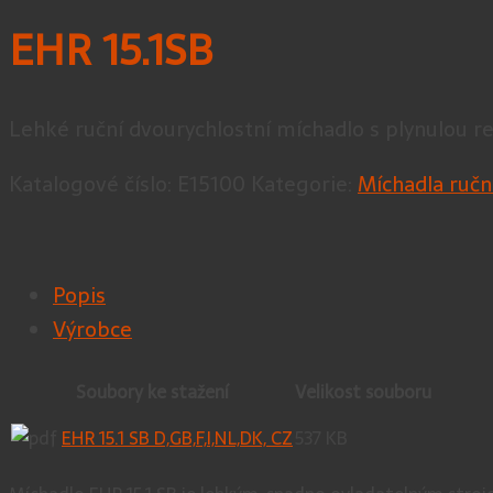
EHR 15.1SB
Lehké ruční dvourychlostní míchadlo s plynulou 
Katalogové číslo:
E15100
Kategorie:
Míchadla ručn
Popis
Výrobce
Soubor
Velikost souboru
EHR 15.1 SB D,GB,F,I,NL,DK, CZ
537 KB