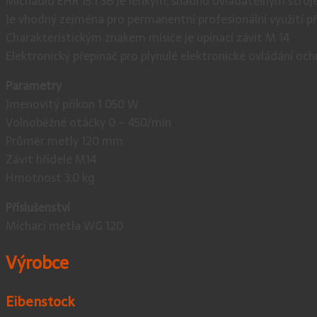
Míchadlo EHR 15.1 SB je lehkým, snadno ovladatelným stroje
Je vhodný zejména pro permanentní profesionální využití při
Charakteristickým znakem mísiče je upínací závit M 14
Elektronický přepínač pro plynulé elektronické ovládání oc
Parametry
Jmenovitý příkon 1 050 W
Volnoběžné otáčky 0 – 450/min
Průměr metly 120 mm
Závit hřídele M14
Hmotnost 3,0 kg
Příslušenství
Míchací metla WG 120
Výrobce
Eibenstock