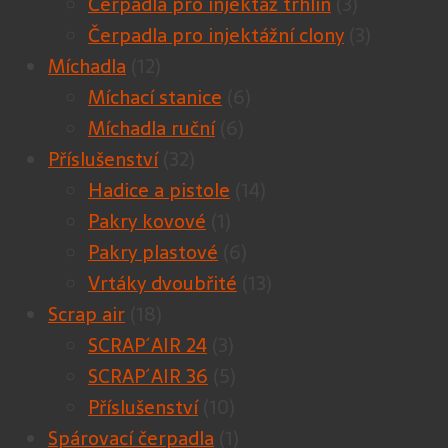
Čerpadla pro injektáž trhlin
(3)
Čerpadla pro injektážní clony
(3)
Míchadla
(12)
Míchací stanice
(6)
Míchadla ruční
(6)
Příslušenství
(32)
Hadice a pistole
(14)
Pakry kovové
(1)
Pakry plastové
(6)
Vrtáky dvoubřité
(13)
Scrap air
(18)
SCRAP´AIR 24
(3)
SCRAP´AIR 36
(5)
Příslušenství
(10)
Spárovací čerpadla
(1)